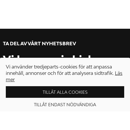
TA DEL AV VÅRT NYHETSBREV
Vi lovar – vi skickar
Vi använder tredjeparts-cookies för att anpassa
enbart när vi har något
innehåll, annonser och för att analysera sidtrafik.
Läs
mer
riktigt spännande att
TILLÅT ALLA COOKIES
erbjuda.
TILLÅT ENDAST NÖDVÄNDIGA
GÅ TILL KASSAN